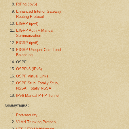
RIPng (ipv6)
Enhanced Interior Gateway
Routing Protocol
EIGRP (ipv4)
EIGRP Auth + Manual
Summarization
EIGRP (ipv6)
EIGRP Unequal Cost Load
Balancing
OSPF
OSPFv3 (IPv6)
OSPF Virtual Links
OSPF Stub, Totally Stub,
NSSA, Totally NSSA
IPv6 Manual P-t-P Tunnel
Коммутация:
Port-security
VLAN Trunking Protocol