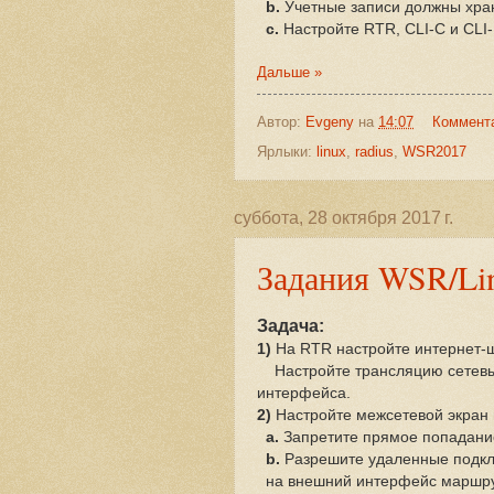
b.
Учетные записи должны хран
c.
Настройте RTR, CLI-C и CLI-
Дальше »
Автор:
Evgeny
на
14:07
Коммент
Ярлыки:
linux
,
radius
,
WSR2017
суббота, 28 октября 2017 г.
Задания WSR/Lin
Задача:
1)
На RTR настройте интернет-ш
Настройте трансляцию сетевых
интерфейса.
2)
Настройте межсетевой экран
a.
Запретите прямое попадание т
b.
Разрешите удаленные подк
на внешний интерфейс маршру