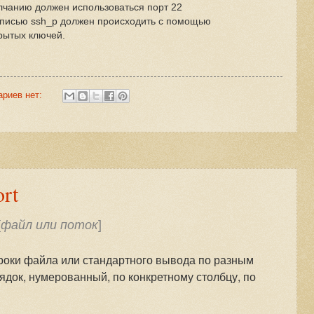
лчанию должен использоваться порт 22
аписью ssh_p должен происходить с помощью
рытых ключей.
ариев нет:
rt
[
файл или поток
]
роки файла или стандартного вывода по разным
док, нумерованный, по конкретному столбцу, по