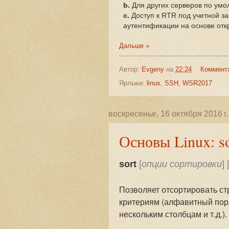
b.
Для других серверов по умо
c.
Доступ к RTR под учетной з
аутентификации на основе отк
Дальше »
Автор:
Evgeny
на
22:24
Коммент
Ярлыки:
linux
,
SSH
,
WSR2017
воскресенье, 16 октября 2016 г.
Основы Linux: so
sort
[
опции сортировки
] 
Позволяет отсортировать ст
критериям (алфавитный поря
нескольким столбцам и т.д.).