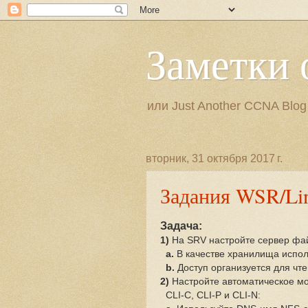
Заметки 
или Just Another CCNA Blog
вторник, 31 октября 2017 г.
Задания WSR/Li
Задача:
1)
На SRV настройте сервер фай
a.
В качестве хранилища исполь
b.
Доступ организуется для чте
2)
Настройте автоматическое м
CLI-C, CLI-P и CLI-N: