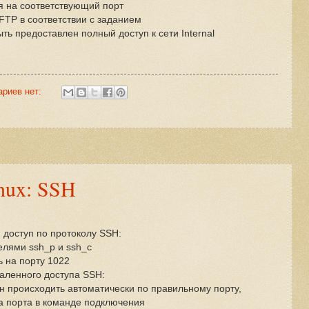
 на соответствующий порт
TP в соответствии с заданием
ь предоставлен полный доступ к сети Internal
ариев нет:
nux: SSH
доступ по протоколу SSH:
елями ssh_p и ssh_c
 на порту 1022
даленного доступа SSH:
н происходить автоматически по правильному порту,
а порта в команде подключения