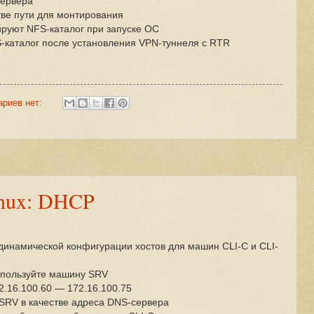
сервера
стве пути для монтирования
ируют NFS-каталог при запуске ОС
-каталог после установления VPN-туннеля с RTR
ариев нет:
nux: DHCP
динамической конфигурации хостов для машин CLI-C и CLI-
спользуйте машину SRV
2.16.100.60 — 172.16.100.75
SRV в качестве адреса DNS-сервера