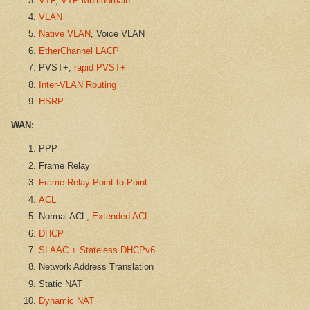
VTP
,
VTP Multidomain
VLAN
Native VLAN
, Voice VLAN
EtherChannel LACP
PVST+,
rapid PVST+
Inter-VLAN Routing
HSRP
WAN:
PPP
Frame Relay
Frame Relay Point-to-Point
ACL
Normal ACL,
Extended ACL
DHCP
SLAAC + Stateless DHCPv6
Network Address Translation
Static NAT
Dynamic NAT