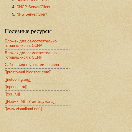
DHCP Server/Client
NFS Server/Client
Полезные ресурсы
Бложек для самостоятельно
готовящихся к CCNA
Бложек для самостоятельно
готовящихся к CCNP
Сайт с видео уроками по ccna
[[prosto-seti.blogspot.com]]
[[netconfig.org]]
[[opennet.ru]]
[[xgu.ru]]
[[Netwiki МГТУ им Баумана]]
[[www.visualland.net]]