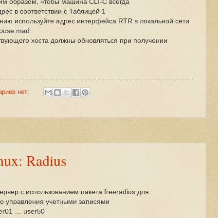
м образом, чтобы машина CLI-C всегда
ес в соответствии с Таблицей 1
нию используйте адрес интерфейса RTR в локальной сети
ouse.mad
твующего хоста должны обновляться при получении
ариев нет:
ux: Radius
рвер с использованием пакета freeradius для
о управления учетными записями
er01 … user50