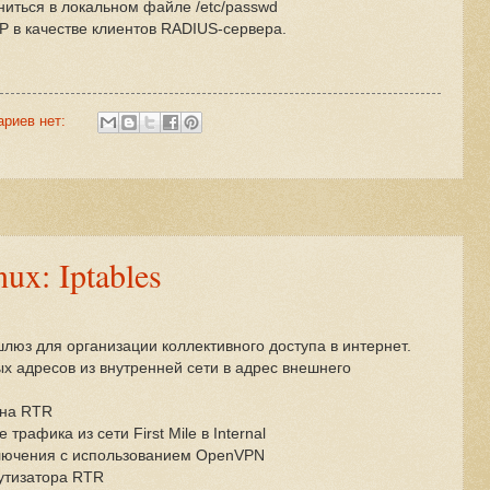
иться в локальном файле /etc/passwd
P в качестве клиентов RADIUS-сервера.
ариев нет:
ux: Iptables
люз для организации коллективного доступа в интернет.
 адресов из внутренней сети в адрес внешнего
 на RTR
рафика из сети First Mile в Internal
лючения с использованием OpenVPN
тизатора RTR