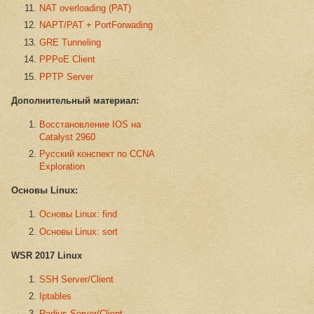
NAT overloading (PAT)
NAPT/PAT + PortForwading
GRE Tunneling
PPPoE Client
PPTP Server
Дополнительный материал:
Восстановление IOS на
Catalyst 2960
Русский конспект по CCNA
Exploration
Основы Linux:
Основы Linux: find
Основы Linux: sort
WSR 2017 Linux
SSH Server/Client
Iptables
Radius Server/Client