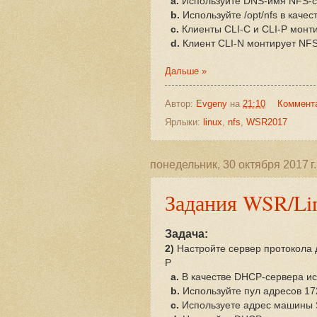
a.
Используйте DNS-имя NFS-
b.
Используйте /opt/nfs в каче
c.
Клиенты CLI-C и CLI-P монт
d.
Клиент CLI-N монтирует NFS
Дальше »
Автор:
Evgeny
на
21:10
Коммент
Ярлыки:
linux
,
nfs
,
WSR2017
понедельник, 30 октября 2017 г.
Задания WSR/Li
Задача:
2)
Настройте сервер протокола 
P
a.
В качестве DHCP-сервера и
b.
Используйте пул адресов 17
c.
Используете адрес машины 