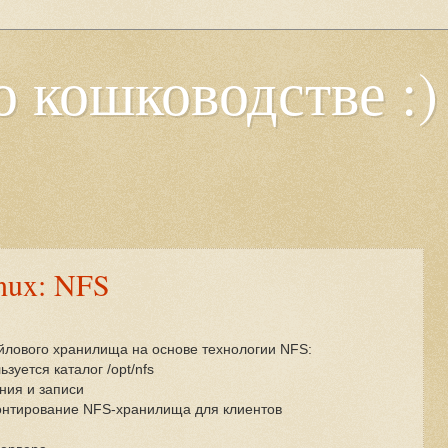
о кошководстве :)
nux: NFS
лового хранилища на основе технологии NFS:
зуется каталог /opt/nfs
ния и записи
онтирование NFS-хранилища для клиентов