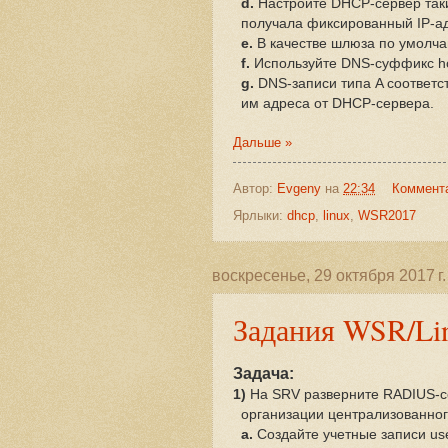
d.
Настройте DHCP-сервер таки
получала фиксированный IP-адр
e.
В качестве шлюза по умолча
f.
Используйте DNS-суффикс h
g.
DNS-записи типа A соответс
им адреса от DHCP-сервера.
Дальше »
Автор:
Evgeny
на
22:34
Коммент
Ярлыки:
dhcp
,
linux
,
WSR2017
воскресенье, 29 октября 2017 г.
Задания WSR/Lin
Задача:
1)
На SRV разверните RADIUS-се
организации централизованног
a.
Создайте учетные записи us