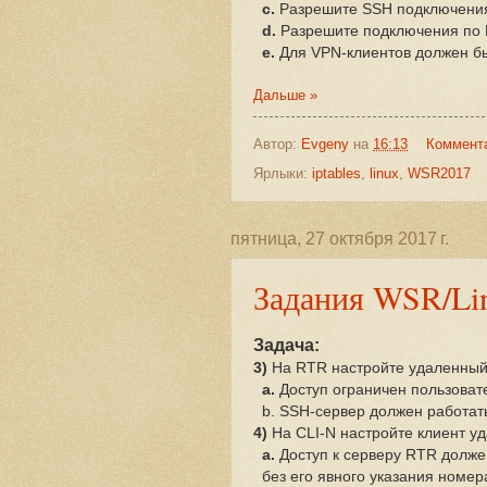
c.
Разрешите SSH подключения
d.
Разрешите подключения по F
e.
Для VPN-клиентов должен быт
Дальше »
Автор:
Evgeny
на
16:13
Коммент
Ярлыки:
iptables
,
linux
,
WSR2017
пятница, 27 октября 2017 г.
Задания WSR/Li
Задача:
3)
На RTR настройте удаленный 
a.
Доступ ограничен пользоват
b. SSH-сервер должен работать
4)
На CLI-N настройте клиент у
a.
Доступ к серверу RTR долже
без его явного указания номер