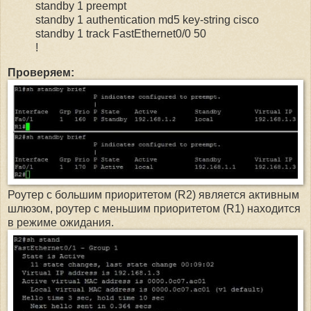
standby 1 preempt
standby 1 authentication md5 key-string cisco
standby 1 track FastEthernet0/0 50
!
Проверяем:
Роутер с большим приоритетом (R2) является активным
шлюзом, роутер с меньшим приоритетом (R1) находится
в режиме ожидания.