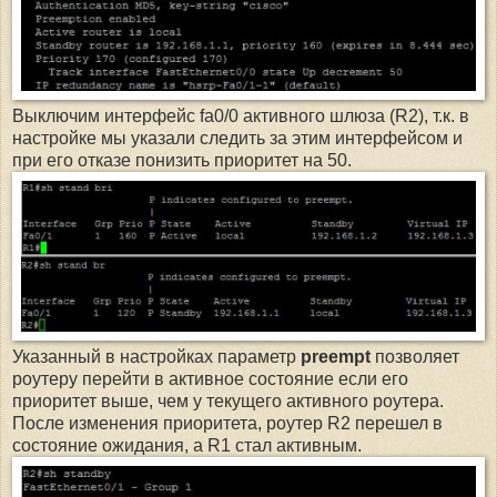
Выключим интерфейс fa0/0 активного шлюза (R2), т.к. в
настройке мы указали следить за этим интерфейсом и
при его отказе понизить приоритет на 50.
Указанный в настройках параметр
preempt
позволяет
роутеру перейти в активное состояние если его
приоритет выше, чем у текущего активного роутера.
После изменения приоритета, роутер R2 перешел в
состояние ожидания, а R1 стал активным.