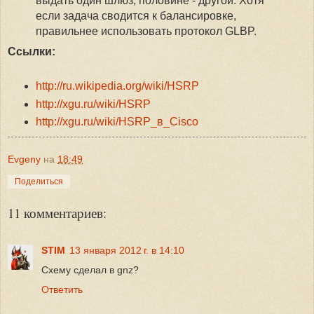
выдать один шлюз, половине - другой. Хотя
если задача сводится к балансировке,
правильнее использовать протокол GLBP.
Ссылки:
http://ru.wikipedia.org/wiki/HSRP
http://xgu.ru/wiki/HSRP
http://xgu.ru/wiki/HSRP_в_Cisco
Evgeny
на
18:49
Поделиться
11 комментариев:
STIM
13 января 2012 г. в 14:10
Схему сделал в gnz?
Ответить