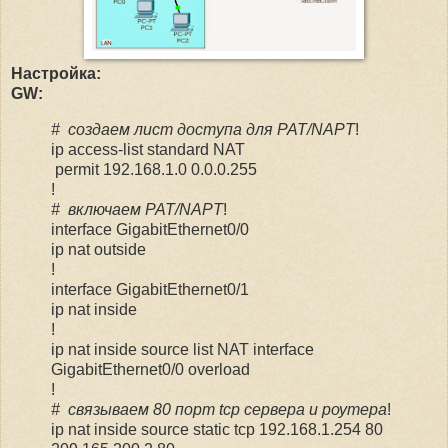
Настройка:
GW:
# создаем лист доступа для PAT/NAPT
!
ip access-list standard NAT
permit 192.168.1.0 0.0.0.255
!
# включаем PAT/NAPT
!
interface GigabitEthernet0/0
ip nat outside
!
interface GigabitEthernet0/1
ip nat inside
!
ip nat inside source list NAT interface
GigabitEthernet0/0 overload
!
# связываем 80 порт tcp сервера и роутера
!
ip nat inside source static tcp 192.168.1.254 80