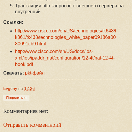
Трансляции http запросов с внешнего сервера на
внутренний
Ссылки:
http://www.cisco.com/en/US/technologies/tk648/t
k361/tk438/technologies_white_paper09186a00
80091cb9.html
http://www.cisco.com/en/US/docs/ios-
xml/ios/ipaddr_nat/configuration/12-4t/nat-12-4t-
book.pdf
Скачать:
pkt-файл
Evgeny
на
12:26
Поделиться
Комментариев нет:
Отправить комментарий