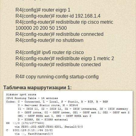
R4(config)# router eigrp 1
R4(config-router)# router-id 192.168.1.4
R4(config-router)# redistribute rip cisco metric
100000 20 200 50 1500
R4(config-router)# redistribute connected
R4(config-router)# no shutdown
R4(config)# ipv6 router rip cisco
R4(config-router)# redistribute eigrp 1 metric 2
R4(config-router)# redistribute conected
R4# copy running-config startup-config
Табличка маршрутизации 1: