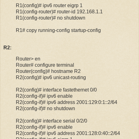
R1(config)# ipv6 router eigrp 1
R1(config-router)# router-id 192.168.1.1
R1(config-router)# no shutdown
R1# copy running-config startup-config
R2:
Router> en
Router# configure terminal
Router(config)# hostname R2
R2(config)# ipv6 unicast-routing
R2(config)# interface fastethernet 0/0
R2(config-if)# ipv6 enable
R2(config-if)# ipv6 address 2001:129:0:1::2/64
R2(config-if)# no shutdown
R2(config)# interface serial 0/2/0
R2(config-if)# ipv6 enable
R2(config-if)# ipv6 address 2001:128:0:40::2/64