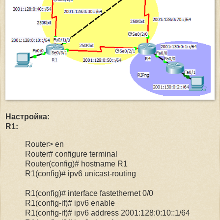
Настройка:
R1:
Router> en
Router# configure terminal
Router(config)# hostname R1
R1(config)# ipv6 unicast-routing
R1(config)# interface fastethernet 0/0
R1(config-if)# ipv6 enable
R1(config-if)# ipv6 address 2001:128:0:10::1/64