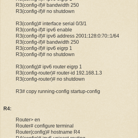
R3(config-if)# bandwidth 250
R3(config-if)# no shutdown
R3(config)# interface serial 0/3/1
R3(config-if)# ipv6 enable
R3(config-if)# ipv6 address 2001:128:0:70::1/64
R3(config-if)# bandwidth 250
R3(config-if)# ipv6 eigrp 1
R3(config-if)# no shutdown
R3(config)# ipv6 router eigrp 1
R3(config-router)# router-id 192.168.1.3
R3(config-router)# no shutdown
R3# copy running-config startup-config
R4:
Router> en
Router# configure terminal
Router(config)# hostname R4