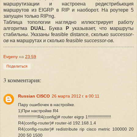
маршрутизации и настроена редистрибьюция
маршрутов из EIGRP в RIP и наоборот. На роутере 5
запущен только RIPng.
Таблица топологии наглядно иллюстрирует работу
алгоритма
DUAL
. Буква
P
указывает, что маршруты
стабильны. Указаны feasible distance, сколько
successor-
ов
на маршрутах и сколько
feasible successor-ов
.
Evgeny
на
23:59
Поделиться
3 комментария:
Russian CISCO
26 марта 2012 г. в 00:11
Пару ошибочек в настройке.
1)При настройке R4
!!!!!!!!!!!!!!!!R4(config)# router eigrp 1!!!!!!!!!!!!!!!!!!!
R4(config-router)# router-id 192.168.1.4
R4(config-router)# redistribute rip cisco metric 100000 20
200 50 1500