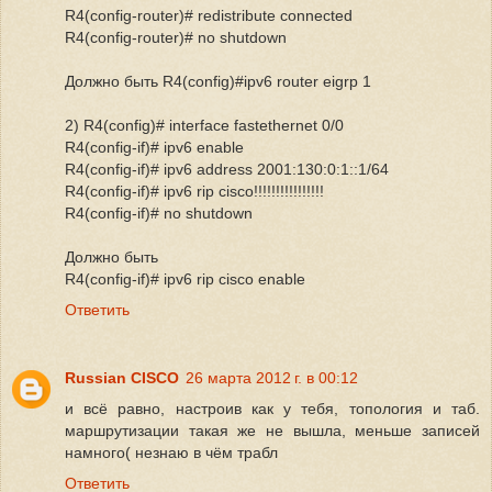
R4(config-router)# redistribute connected
R4(config-router)# no shutdown
Должно быть R4(config)#ipv6 router eigrp 1
2) R4(config)# interface fastethernet 0/0
R4(config-if)# ipv6 enable
R4(config-if)# ipv6 address 2001:130:0:1::1/64
R4(config-if)# ipv6 rip cisco!!!!!!!!!!!!!!!!
R4(config-if)# no shutdown
Должно быть
R4(config-if)# ipv6 rip cisco enable
Ответить
Russian CISCO
26 марта 2012 г. в 00:12
и всё равно, настроив как у тебя, топология и таб.
маршрутизации такая же не вышла, меньше записей
намного( незнаю в чём трабл
Ответить