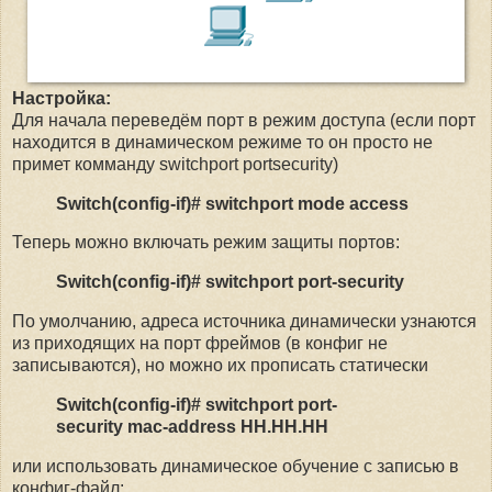
Настройка:
Для начала переведём порт в режим доступа (если порт
находится в динамическом режиме то он просто не
примет комманду switchport portsecurity)
Switch(config-if)# switchport mode access
Теперь можно включать режим защиты портов:
Switch(config-if)# switchport port-security
По умолчанию, адреса источника динамически узнаются
из приходящих на порт фреймов (в конфиг не
записываются), но можно их прописать статически
Switch(config-if)# switchport port-
security mac-address HH.HH.HH
или использовать динамическое обучение с записью в
конфиг-файл: