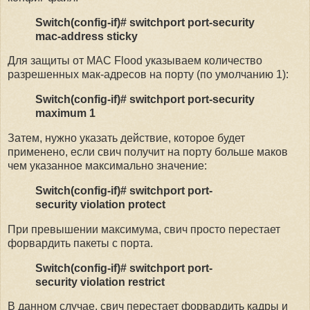
Switch(config-if)# switchport port-security
mac-address sticky
Для защиты от MAC Flood указываем количество
разрешенных мак-адресов на порту (по умолчанию 1):
Switch(config-if)# switchport port-security
maximum 1
Затем, нужно указать действие, которое будет
применено, если свич получит на порту больше маков
чем указанное максимально значение:
Switch(config-if)# switchport port-
security violation protect
При превышении максимума, свич просто перестает
форвардить пакеты с порта.
Switch(config-if)# switchport port-
security violation restrict
В данном случае, свич перестает форвардить кадры и