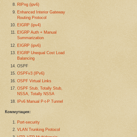
RIPng (ipv6)
Enhanced Interior Gateway
Routing Protocol
EIGRP (ipv4)
EIGRP Auth + Manual
Summarization
EIGRP (ipv6)
EIGRP Unequal Cost Load
Balancing
OSPF
OSPFv3 (IPv6)
OSPF Virtual Links
OSPF Stub, Totally Stub,
NSSA, Totally NSSA
IPv6 Manual P-t-P Tunnel
Коммутация:
Port-security
VLAN Trunking Protocol