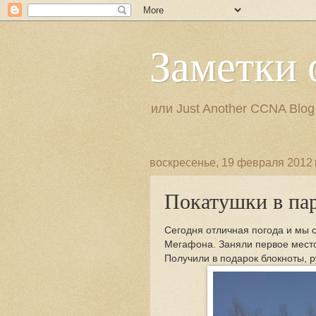
Заметки 
или Just Another CCNA Blog
воскресенье, 19 февраля 2012 г
Покатушки в пар
Сегодня отличная погода и мы с
Мегафона. Заняли первое место 
Получили в подарок блокноты, 