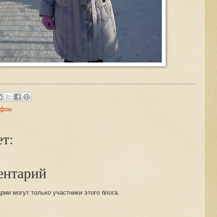
афон
т:
ентарий
ии могут только участники этого блога.