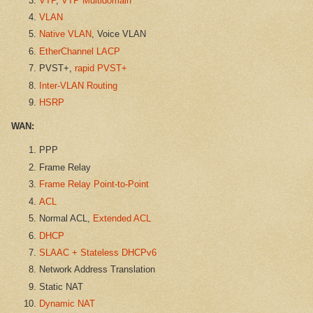
VTP
,
VTP Multidomain
VLAN
Native VLAN
, Voice VLAN
EtherChannel LACP
PVST+,
rapid PVST+
Inter-VLAN Routing
HSRP
WAN:
PPP
Frame Relay
Frame Relay Point-to-Point
ACL
Normal ACL,
Extended ACL
DHCP
SLAAC + Stateless DHCPv6
Network Address Translation
Static NAT
Dynamic NAT