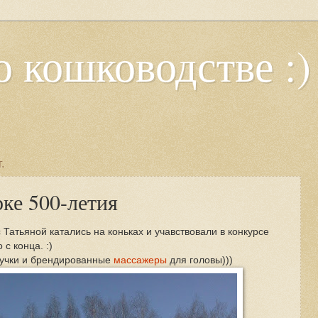
о кошководстве :)
.
ке 500-летия
 Татьяной катались на коньках и учавствовали в конкурсе
с конца. :)
ручки и брендированные
массажеры
для головы)))