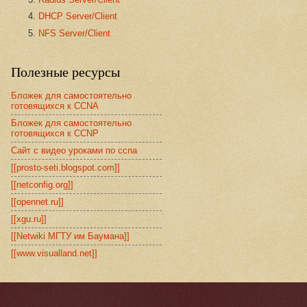
DHCP Server/Client
NFS Server/Client
Полезные ресурсы
Бложек для самостоятельно
готовящихся к CCNA
Бложек для самостоятельно
готовящихся к CCNP
Сайт с видео уроками по ccna
[[prosto-seti.blogspot.com]]
[[netconfig.org]]
[[opennet.ru]]
[[xgu.ru]]
[[Netwiki МГТУ им Баумана]]
[[www.visualland.net]]