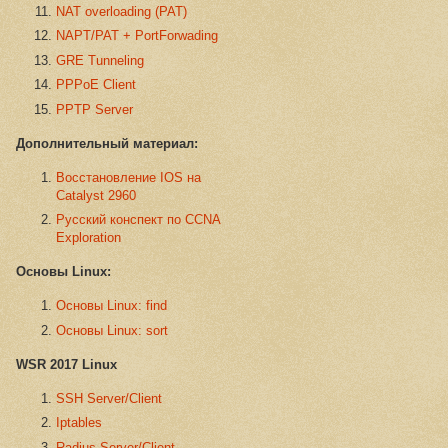
NAT overloading (PAT)
NAPT/PAT + PortForwading
GRE Tunneling
PPPoE Client
PPTP Server
Дополнительный материал:
Восстановление IOS на
Catalyst 2960
Русский конспект по CCNA
Exploration
Основы Linux:
Основы Linux: find
Основы Linux: sort
WSR 2017 Linux
SSH Server/Client
Iptables
Radius Server/Client