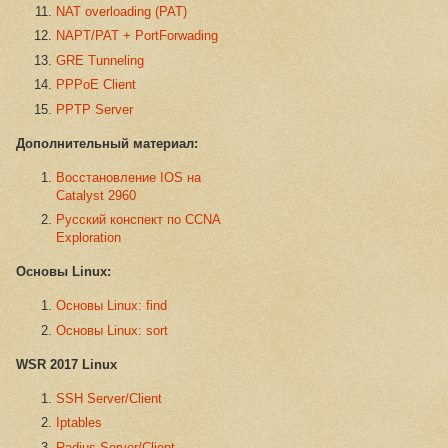
NAT overloading (PAT)
NAPT/PAT + PortForwading
GRE Tunneling
PPPoE Client
PPTP Server
Дополнительный материал:
Восстановление IOS на
Catalyst 2960
Русский конспект по CCNA
Exploration
Основы Linux:
Основы Linux: find
Основы Linux: sort
WSR 2017 Linux
SSH Server/Client
Iptables
Radius Server/Client