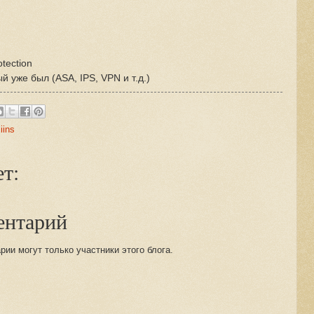
tection
 уже был (ASA, IPS, VPN и т.д.)
,
iins
т:
ентарий
ии могут только участники этого блога.