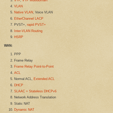
VTP
,
VTP Multidomain
VLAN
Native VLAN
, Voice VLAN
EtherChannel LACP
PVST+,
rapid PVST+
Inter-VLAN Routing
HSRP
WAN:
PPP
Frame Relay
Frame Relay Point-to-Point
ACL
Normal ACL,
Extended ACL
DHCP
SLAAC + Stateless DHCPv6
Network Address Translation
Static NAT
Dynamic NAT