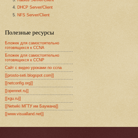
DHCP Server/Client
NFS Server/Client
Полезные ресурсы
Бложек для самостоятельно
готовящихся к CCNA
Бложек для самостоятельно
готовящихся к CCNP
Сайт с видео уроками по ccna
[[prosto-seti.blogspot.com]]
[[netconfig.org]]
[[opennet.ru]]
[[xgu.ru]]
[[Netwiki МГТУ им Баумана]]
[[www.visualland.net]]