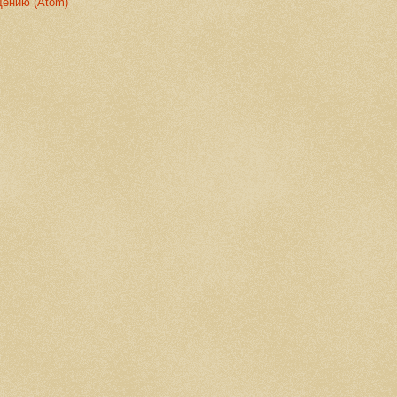
щению (Atom)