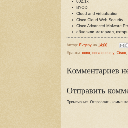
802.1x
BYOD
Cloud and virtualization
Cisco Cloud Web Security
Cisco Advanced Malware Pro
обновили материал, который
Автор:
Evgeny
на
14:06
Ярлыки:
ccna
,
ccna security
,
Cisco
Комментариев не
Отправить комм
Примечание. Отправлять комментар