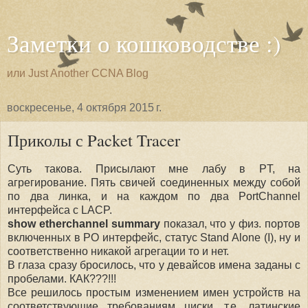
Заметки о кошководстве :)
или Just Another CCNA Blog
воскресенье, 4 октября 2015 г.
Приколы с Packet Tracer
Суть такова. Присылают мне лабу в PT, на
агрегирование. Пять свичей соединенных между собой
по два линка, и на каждом по два PortChannel
интерфейса с LACP.
show etherchannel summary
показал, что у физ. портов
включенных в PO интерфейс, статус Stand Alone (I), ну и
соответственно никакой агрегации то и нет.
В глаза сразу бросилось, что у девайсов имена заданы с
пробелами. КАК???!!!
Все решилось простым изменением имен устройств на
соответствующие требованиям циски, т.е. латинские